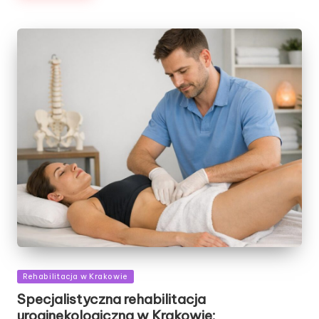
Posted
Rehabilitacja w Krakowie
in
Specjalistyczna rehabilitacja
uroginekologiczna w Krakowie: