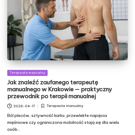
Posted
Terapeuta manualny
in
Jak znaleźć zaufanego
terapeutę
manualnego w Krakowie
— praktyczny
przewodnik po
terapii manualnej
Terapeuta manualny
2026-04-17
Posted
in
Ból pleców, sztywność karku, przewlekłe napięcia
mięśniowe czy ograniczona mobilność stają się dla wielu
osób…