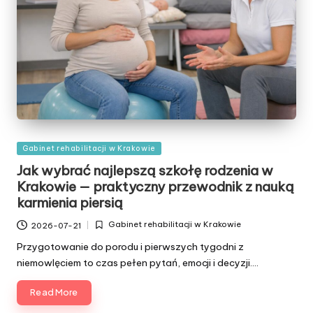
Posted
Gabinet rehabilitacji w Krakowie
in
Jak wybrać najlepszą szkołę rodzenia w
Krakowie — praktyczny przewodnik z nauką
karmienia piersią
Gabinet rehabilitacji w Krakowie
2026-07-21
Posted
in
Przygotowanie do porodu i pierwszych tygodni z
niemowlęciem to czas pełen pytań, emocji i decyzji.…
Read More