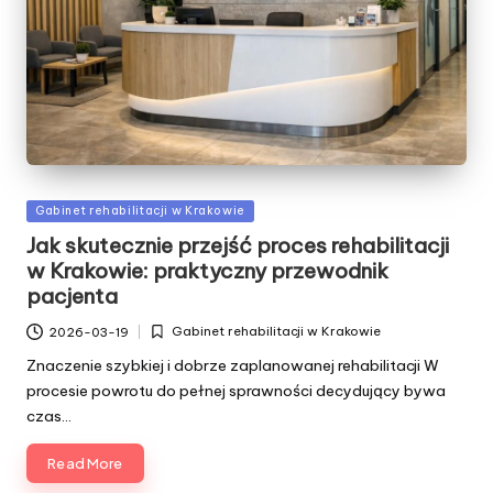
Posted
Gabinet rehabilitacji w Krakowie
in
Jak skutecznie przejść proces rehabilitacji
w Krakowie: praktyczny przewodnik
pacjenta
Gabinet rehabilitacji w Krakowie
2026-03-19
Posted
in
Znaczenie szybkiej i dobrze zaplanowanej rehabilitacji W
procesie powrotu do pełnej sprawności decydujący bywa
czas…
Read More