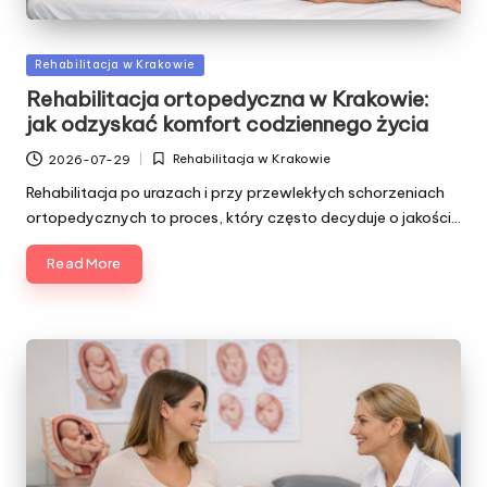
Posted
Rehabilitacja w Krakowie
in
Rehabilitacja ortopedyczna w Krakowie:
jak odzyskać komfort codziennego życia
Rehabilitacja w Krakowie
2026-07-29
Posted
in
Rehabilitacja po urazach i przy przewlekłych schorzeniach
ortopedycznych to proces, który często decyduje o jakości…
Read More