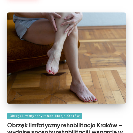
Posted
Obrzęk limfatyczny rehabilitacja Kraków
in
Obrzęk limfatyczny rehabilitacja Kraków –
wydajne sposoby rehabilitacji i wsparcie w