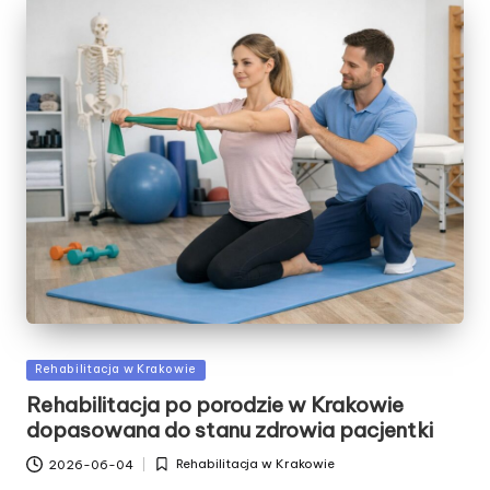
Posted
Rehabilitacja w Krakowie
in
Rehabilitacja po porodzie w Krakowie
dopasowana do stanu zdrowia pacjentki
Rehabilitacja w Krakowie
2026-06-04
Posted
in