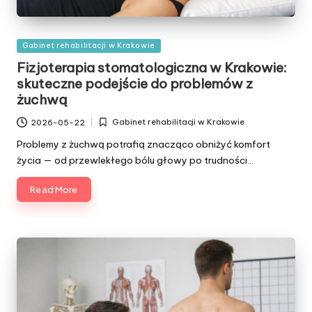
Posted
Gabinet rehabilitacji w Krakowie
in
Fizjoterapia stomatologiczna w Krakowie:
skuteczne podejście do problemów z
żuchwą
Gabinet rehabilitacji w Krakowie
2026-05-22
Posted
in
Problemy z żuchwą potrafią znacząco obniżyć komfort
życia — od przewlekłego bólu głowy po trudności…
Read More