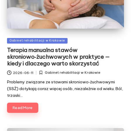
Posted
Gabinet rehabilitacji w Krakowie
in
Terapia manualna stawów
skroniowo‑żuchwowych w praktyce —
kiedy i dlaczego warto skorzystać
Gabinet rehabilitacji w Krakowie
2026-06-11
Posted
in
Problemy związane ze stawami skroniowo‑żuchwowymi
(SSŻ) dotykają coraz więcej osób, niezależnie od wieku. Ból,
trzaski…
Read More