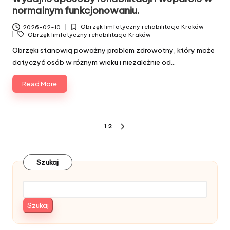
normalnym funkcjonowaniu.
Obrzęk limfatyczny rehabilitacja Kraków
2026-02-10
Posted
Tags:
Obrzęk limfatyczny rehabilitacja Kraków
in
Obrzęki stanowią poważny problem zdrowotny, który może
dotyczyć osób w różnym wieku i niezależnie od…
Read More
Stronicowanie
1
2
NEXT
wpisów
PAGE
Szukaj
Szukaj