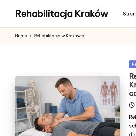
Rehabilitacja Kraków
Stro
Home
Rehabilitacja w Krakowie
Po
R
in
R
K
c
Re
sc
de