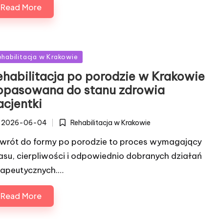
Read More
sted
ehabilitacja w Krakowie
ehabilitacja po porodzie w Krakowie
opasowana do stanu zdrowia
acjentki
Rehabilitacja w Krakowie
2026-06-04
Posted
in
wrót do formy po porodzie to proces wymagający
asu, cierpliwości i odpowiednio dobranych działań
rapeutycznych.…
Read More