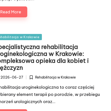
Read More
sted
ehabilitacja w Krakowie
ecjalistyczna rehabilitacja
roginekologiczna w Krakowie:
ompleksowa opieka dla kobiet i
ężczyzn
Rehabilitacja w Krakowie
2026-06-27
Posted
in
habilitacja uroginekologiczna to coraz częściej
bierany element terapii po porodzie, w przebiegu
horzeń urologicznych oraz…