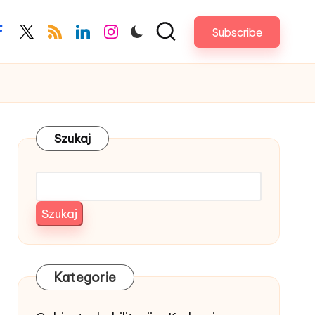
Subscribe
acebook.com
twitter.com
rss.com
linkedin.com
instagram.com
Szukaj
Szukaj
Kategorie