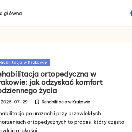
na główna
f
sted
ehabilitacja w Krakowie
ehabilitacja ortopedyczna w
rakowie: jak odzyskać komfort
odziennego życia
Rehabilitacja w Krakowie
2026-07-29
Posted
in
habilitacja po urazach i przy przewlekłych
horzeniach ortopedycznych to proces, który często
cyduje o jakości…